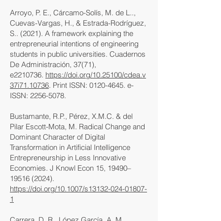
Arroyo, P. E., Cárcamo-Solís, M. de L..,
Cuevas-Vargas, H., & Estrada-Rodríguez,
S.. (2021). A framework explaining the
entrepreneurial intentions of engineering
students in public universities. Cuadernos
De Administración, 37(71),
e2210736.
https://doi.org/10.25100/cdea.v
37i71.10736
. Print ISSN:
0120-4645
. e-
ISSN:
2256-5078
.
Bustamante, R.P., Pérez, X.M.C. & del
Pilar Escott-Mota, M. Radical Change and
Dominant Character of Digital
Transformation in Artificial Intelligence
Entrepreneurship in Less Innovative
Economies. J Knowl Econ 15, 19490–
19516 (2024)
.
https://doi.org/10.1007/s13132-024-01807-
1
Carrera, D. R., López García, A. M.,