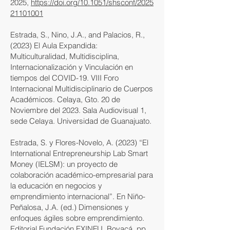
2025,
https://doi.org/10.1051/shsconf/2025
21101001
Estrada, S., Nino, J.A., and Palacios, R.,
(2023) El Aula Expandida:
Multiculturalidad, Multidisciplina,
Internacionalización y Vinculación en
tiempos del COVID-19. VIII Foro
Internacional Multidisciplinario de Cuerpos
Académicos. Celaya, Gto. 20 de
Noviembre del 2023. Sala Audiovisual 1,
sede Celaya. Universidad de Guanajuato.
Estrada, S. y Flores-Novelo, A. (2023) “El
International Entrepreneurship Lab Smart
Money (IELSM): un proyecto de
colaboración académico-empresarial para
la educación en negocios y
emprendimiento internacional”. En Niño-
Peñalosa, J.A. (ed.) Dimensiones y
enfoques ágiles sobre emprendimiento.
Editorial Fundación EXINFU, Boyacá, pp.