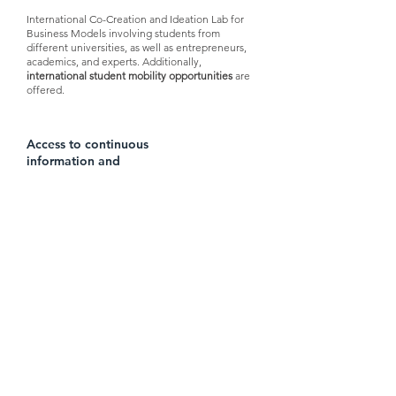
International Co-Creation and Ideation Lab for
Business Models involving students from
different universities, as well as entrepreneurs,
academics, and experts. Additionally,
international student mobility opportunities
are
offered.
Access to continuous
information and
scholarship programs.
Scholarships and continuing education courses
on topics related to
digitalization,
entrepreneurship, environmental sustainability
in business, innovation ecosystems, agile and
networked leadership
, and other related
subjects within the digital platform.
Learn about the benefits of participating