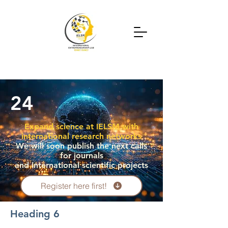
24
Expand science at IELSM with
international research networks
We will soon publish the next calls
for journals
and international scientific projects
Register here first!
Heading 6