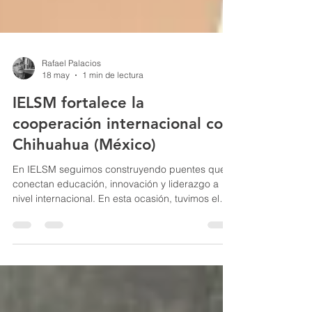
Rafael Palacios
18 may
1 min de lectura
IELSM fortalece la
cooperación internacional con
Chihuahua (México)
En IELSM seguimos construyendo puentes que
conectan educación, innovación y liderazgo a
nivel internacional. En esta ocasión, tuvimos el
honor en el mes de abril de recibir en la Business
& Law School Berlin (BSP) a una destacada
delegación procedente del Estado de
Chihuahua, México, en el marco de nuestro
compromiso continuo con la internacionalización