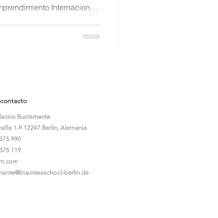
mprendimiento Internacional”,
en el desarrollo de nuestras
démica y profesional a nivel
del programa está integrada
entes de distintos países de
México, Colombia, Perú y
l grupo de
 contacto
alacios Bustamante
traße 1-9 12247 Berlín, Alemania
375 990
375 119
sm.com
mante@businessschool-berlin.de