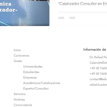
“Catalizador Consultor en E
marcando un hito importante 
iniciativas de formación aca
global. La primera cohorte 
por 25 participantes proveni
América Latina, entre ellos 
Venezuela. Se destaca en e
Información de
Inicio
Conócenos
Dr. Rafael P
Únete
Calandrellis
Universidades
+49 30 7668
Estudiantes
+49 30 7668
Empresas
contact@iel
Académicos/Catalizadores
rafael.busta
Experto/Consultor
Servicios
Noticia
s
Convocato
ria